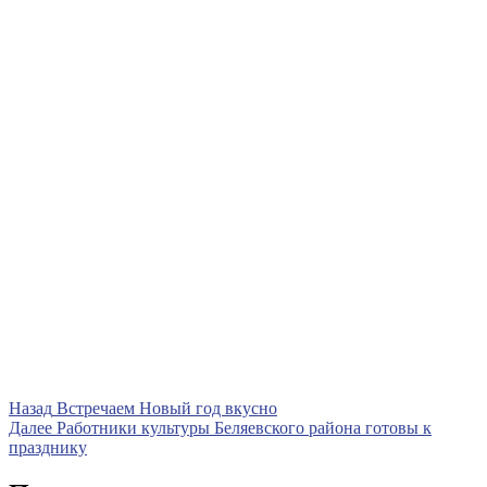
Навигация
Предыдущая
Назад
Встречаем Новый год вкусно
запись
Следующая
Далее
Работники культуры Беляевского района готовы к
по
запись
празднику
записям