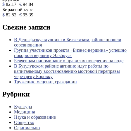
$
82.17
€
94.84
Биржевой курс
$
82.52
€
95.39
Свежие записи
В День физкультурника в Беляевском районе прошли
соревнования
Группа участников проекта «Бизнес‑вершина» успешно
покорила вершину Эльбруса
Беляевцам напоминают о правилах поведения на воде
В Бузулукском районе активно идут работы по
капитальному восстановлению мостовой переправы
через реку Боровку
Труженик, меценат, гражданин
Рубрики
Культура
Медицина
Наука и образование
Общество
Официально