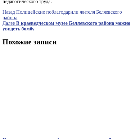
педагогического труда.
Навигация
Предыдущая
Назад
Полицейские поблагодарили жителя Беляевского
запись
района
по
Следующая
Далее
В краеведческом музее Беляевского района можно
записям
запись
увидеть бомбу
Похожие записи