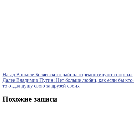
Навигация
Предыдущая
Назад
В школе Беляевского района отремонтируют спортзал
запись
Следующая
Далее
Владимир Путин: Нет больше любви, как если бы кто-
по
запись
то отдал душу свою за друзей своих
записям
Похожие записи