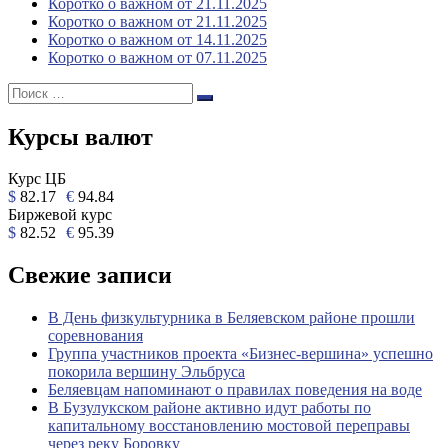
Коротко о важном от 21.11.2025
Коротко о важном от 21.11.2025
Коротко о важном от 14.11.2025
Коротко о важном от 07.11.2025
Поиск:
Поиск
Курсы валют
Курс ЦБ
$
82.17
€
94.84
Биржевой курс
$
82.52
€
95.39
Свежие записи
В День физкультурника в Беляевском районе прошли
соревнования
Группа участников проекта «Бизнес‑вершина» успешно
покорила вершину Эльбруса
Беляевцам напоминают о правилах поведения на воде
В Бузулукском районе активно идут работы по
капитальному восстановлению мостовой переправы
через реку Боровку