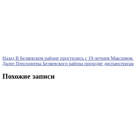
Навигация
Предыдущая
Назад
В Беляевском районе простились с 19-летним Максимом
запись
Следующая
Далее
Пенсионеры Беляевского района проходят диспансериза
по
запись
записям
Похожие записи