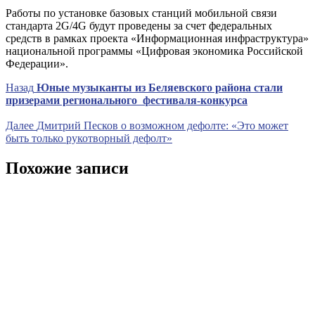
Работы по установке базовых станций мобильной связи
стандарта 2G/4G будут проведены за счет федеральных
средств в рамках проекта «Информационная инфраструктура»
национальной программы «Цифровая экономика Российской
Федерации».
Навигация
Предыдущая
Назад
Юные музыканты из Беляевского района стали
запись
призерами регионального фестиваля-конкурса
по
записям
Следующая
Далее
Дмитрий Песков о возможном дефолте: «Это может
запись
быть только рукотворный дефолт»
Похожие записи