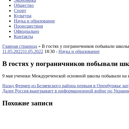
Экономика
Общество
Спорт
Культура
Наука и образование
Происшествия
Официально
Контакты
Главная страница
»
В гостях у пограничников побывали школьн
11.05.2022
11.05.2022
18:30 -
Наука и образование
В гостях у пограничников побывали шк
9 мая ученики Междуреченской основной школы побывали на 
Навигация
Предыдущая
Назад
Фермер из Беляевского района первым в Оренбуржье зап
запись
Следующая
Далее
Россия выигрывает в информационной войне по Украин
по
запись
записям
Похожие записи