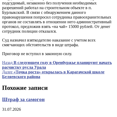
подсудимый, незаконно без получения необходимых
разрешений работал на строительном объекте в п.
Бурлыкский. В связи с обнаружением данного
правонарушения попросил сотрудника правоохранительных
органов не составлять в отношении него административный
протокол, предложив взять «на чай» 15000 рублей. От денег
сотрудник полиции отказался.
Суд назначил взяткодателю наказание с учетом всех
смягчающих обстоятельств в виде штрафа.
Приговор не вступил в законную силу.
Навигация
Предыдущая
Назад
В следующем году в Оренбуржье планируют начать
запись
расчистку русла Урала
по
Следующая
Далее
«Точка роста» открылась в Карагачской школе
записям
запись
Беляевского района
Похожие записи
Штраф за самогон
31.07.2026