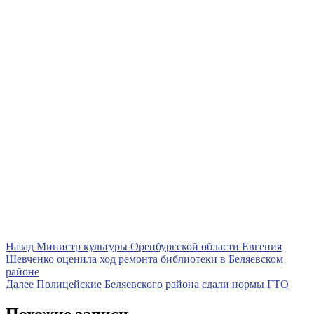
Навигация
Предыдущая
Назад
Министр культуры Оренбургской области Евгения
запись
Шевченко оценила ход ремонта библиотеки в Беляевском
по
районе
записям
Следующая
Далее
Полицейские Беляевского района сдали нормы ГТО
запись
Похожие записи