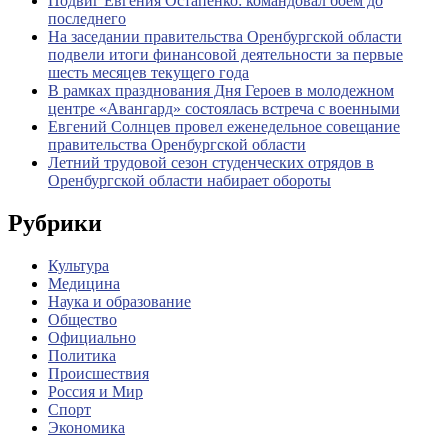
Подвиг Евгения Остапенко: командовал боем до
последнего
На заседании правительства Оренбургской области
подвели итоги финансовой деятельности за первые
шесть месяцев текущего года
В рамках празднования Дня Героев в молодежном
центре «Авангард» состоялась встреча с военными
Евгений Солнцев провел еженедельное совещание
правительства Оренбургской области
Летний трудовой сезон студенческих отрядов в
Оренбургской области набирает обороты
Рубрики
Культура
Медицина
Наука и образование
Общество
Официально
Политика
Происшествия
Россия и Мир
Спорт
Экономика