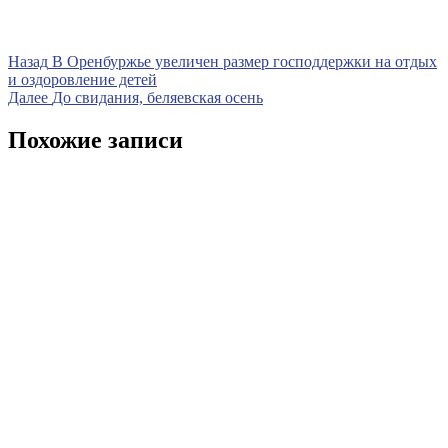
Навигация
Предыдущая
Назад
В Оренбуржье увеличен размер господдержки на отдых
запись
и оздоровление детей
по
Следующая
Далее
До свидания, беляевская осень
записям
запись
Похожие записи