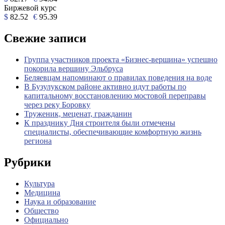
Биржевой курс
$
82.52
€
95.39
Свежие записи
Группа участников проекта «Бизнес‑вершина» успешно
покорила вершину Эльбруса
Беляевцам напоминают о правилах поведения на воде
В Бузулукском районе активно идут работы по
капитальному восстановлению мостовой переправы
через реку Боровку
Труженик, меценат, гражданин
К празднику Дня строителя были отмечены
специалисты, обеспечивающие комфортную жизнь
региона
Рубрики
Культура
Медицина
Наука и образование
Общество
Официально