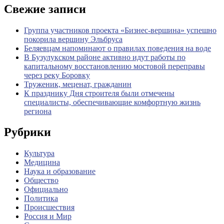
Свежие записи
Группа участников проекта «Бизнес‑вершина» успешно
покорила вершину Эльбруса
Беляевцам напоминают о правилах поведения на воде
В Бузулукском районе активно идут работы по
капитальному восстановлению мостовой переправы
через реку Боровку
Труженик, меценат, гражданин
К празднику Дня строителя были отмечены
специалисты, обеспечивающие комфортную жизнь
региона
Рубрики
Культура
Медицина
Наука и образование
Общество
Официально
Политика
Происшествия
Россия и Мир