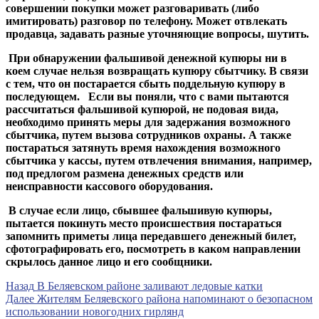
совершении покупки может разговаривать (либо
имитировать) разговор по телефону. Может отвлекать
продавца, задавать разные уточняющие вопросы, шутить. ​
​ При обнаружении фальшивой денежной купюры ни в
коем случае нельзя возвращать купюру сбытчику. В связи
с тем, что он постарается сбыть поддельную купюру в
последующем. ​ ​ Если вы поняли, что с вами пытаются
рассчитаться фальшивой купюрой, не подовая вида,
необходимо принять меры для задержания возможного
сбытчика, путем вызова сотрудников охраны. А также
постараться затянуть время нахождения возможного
сбытчика у кассы, путем отвлечения внимания, например,
под предлогом размена денежных средств или
неисправности кассового оборудования. ​ ​ ​
В случае если лицо, сбывшее фальшивую купюры,
пытается покинуть место происшествия постараться
запомнить приметы лица передавшего денежный билет,
сфотографировать его, посмотреть в каком направлении
скрылось данное лицо и его сообщники.
Навигация
Предыдущая
Назад
В Беляевском районе заливают ледовые катки
запись
Следующая
Далее
Жителям Беляевского района напоминают о безопасном
по
запись
использовании новогодних гирлянд