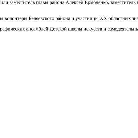
и заместитель главы района Алексей Ермоленко, заместитель г
ы волонтеры Беляе
вского района и участницы XX областных зи
рафических ансамблей Детской школы искусств и самодеятельн