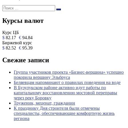
Поиск:
Поиск
Курсы валют
Курс ЦБ
$
82.17
€
94.84
Биржевой курс
$
82.52
€
95.39
Свежие записи
Группа участников проекта «Бизнес‑вершина» успешно
покорила вершину Эльбруса
Беляевцам напоминают о правилах поведения на воде
В Бузулукском районе активно идут работы по
капитальному восстановлению мостовой переправы
через реку Боровку
Труженик, меценат, гражданин
К празднику Дня строителя были отмечены
специалисты, обеспечивающие комфортную жизнь
региона