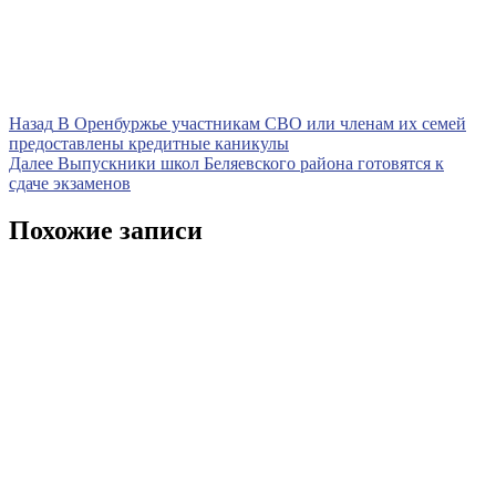
Навигация
Предыдущая
Назад
В Оренбуржье участникам СВО или членам их семей
запись
предоставлены кредитные каникулы
по
Следующая
Далее
Выпускники школ Беляевского района готовятся к
записям
запись
сдаче экзаменов
Похожие записи