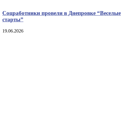
Соцработники провели в Днепровке “Веселые
старты”
19.06.2026