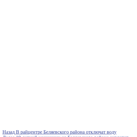
Навигация
Предыдущая
Назад
В райцентре Беляевского района отключат воду