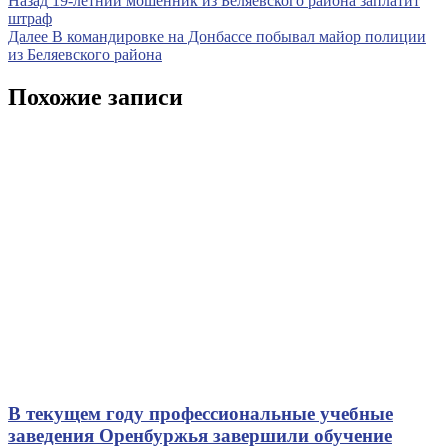
Навигация
Назад
19-летний мошенник из Беляевского района заплатит
запись
штраф
по
Следующая
Далее
В командировке на Донбассе побывал майор полиции
записям
запись
из Беляевского района
Похожие записи
В текущем году профессиональные учебные
заведения Оренбуржья завершили обучение