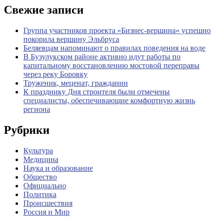
Свежие записи
Группа участников проекта «Бизнес‑вершина» успешно
покорила вершину Эльбруса
Беляевцам напоминают о правилах поведения на воде
В Бузулукском районе активно идут работы по
капитальному восстановлению мостовой переправы
через реку Боровку
Труженик, меценат, гражданин
К празднику Дня строителя были отмечены
специалисты, обеспечивающие комфортную жизнь
региона
Рубрики
Культура
Медицина
Наука и образование
Общество
Официально
Политика
Происшествия
Россия и Мир