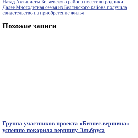
Навигация
Предыдущая
Назад
Активисты Беляевского района посетили родники
запись
Следующая
Далее
Многодетная семья из Беляевского района получила
по
запись
свидетельство на приобретение жилья
записям
Похожие записи
Группа участников проекта «Бизнес‑вершина»
успешно покорила вершину Эльбруса