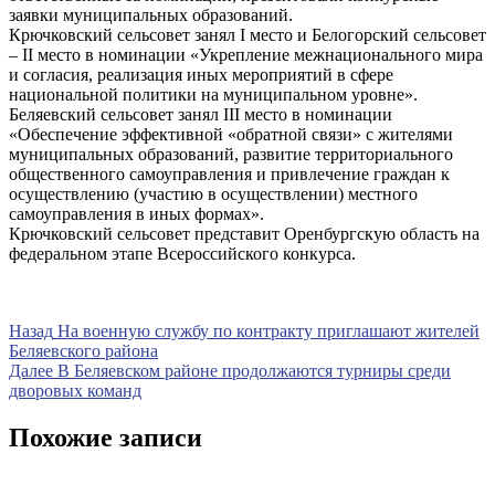
заявки муниципальных образований.
Крючковский сельсовет занял I место и Белогорский сельсовет
– II место в номинации «Укрепление межнационального мира
и согласия, реализация иных мероприятий в сфере
национальной политики на муниципальном уровне».
Беляевский сельсовет занял III место в номинации
«Обеспечение эффективной «обратной связи» с жителями
муниципальных образований, развитие территориального
общественного самоуправления и привлечение граждан к
осуществлению (участию в осуществлении) местного
самоуправления в иных формах».
Крючковский сельсовет представит Оренбургскую область на
федеральном этапе Всероссийского конкурса.
Навигация
Предыдущая
Назад
На военную службу по контракту приглашают жителей
запись
Беляевского района
по
Следующая
Далее
В Беляевском районе продолжаются турниры среди
записям
запись
дворовых команд
Похожие записи