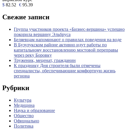
$
82.52
€
95.39
Свежие записи
Группа участников проекта «Бизнес‑вершина» успешно
покорила вершину Эльбруса
Беляевцам напоминают о правилах поведения на воде
В Бузулукском районе активно идут работы по
капитальному восстановлению мостовой переправы
через реку Боровку
Труженик, меценат, гражданин
К празднику Дня строителя были отмечены
специалисты, обеспечивающие комфортную жизнь
региона
Рубрики
Культура
Медицина
Наука и образование
Общество
Официально
Политика