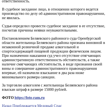
ответственность.
В судебное заседание лицо, в отношении которого ведется
производство по делу об административном правонарушении,
не явилась.
Судья определил провести судебное заседание в ее отсутствие,
посчитав причины неявки неуважительными.
Постановлением Беляевского районного суда Оренбургской
области жительница Беляевского района признана виновной в
незаконной розничной продаже алкогольной и
спиртосодержащей пищевой продукции физическим лицом.
При назначении наказания суд учел отсутствие отягчающих
административную ответственность обстоятельств, а также
наличие смягчающих обстоятельств, в виде признания своей
вины и совершение административного правонарушения
впервые, ей назначили взыскание в два раза ниже
минимального размера санкции.
За торговлю алкоголем с жительницы Беляевского района
взыскан штраф в размере 15000 рублей.
ФОТО
https://foto-ram.ru
Навигация
Предыдущая
Назад
Приближается Медовый Спас