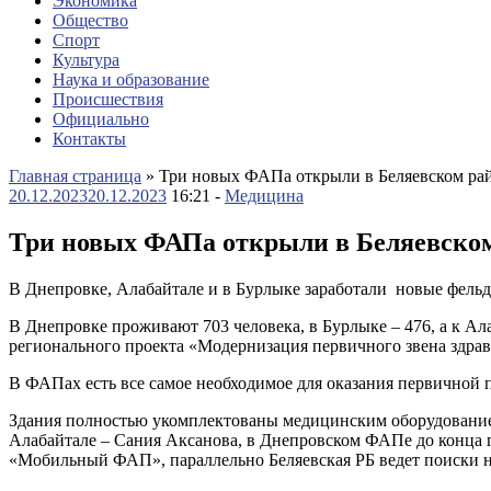
Экономика
Общество
Спорт
Культура
Наука и образование
Происшествия
Официально
Контакты
Главная страница
»
Три новых ФАПа открыли в Беляевском ра
20.12.2023
20.12.2023
16:21 -
Медицина
Три новых ФАПа открыли в Беляевско
В Днепровке, Алабайтале и в Бурлыке заработали новые фель
В Днепровке проживают 703 человека, в Бурлыке – 476, а к А
регионального проекта «Модернизация первичного звена здра
В ФАПах есть все самое необходимое для оказания первичной 
Здания полностью укомплектованы медицинским оборудованием
Алабайтале – Сания Аксанова, в Днепровском ФАПе до конца г
«Мобильный ФАП», параллельно Беляевская РБ ведет поиски н