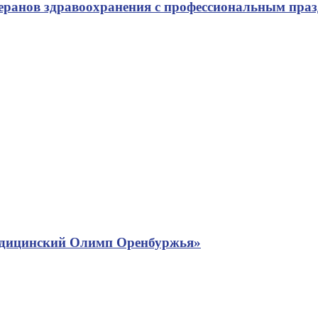
теранов здравоохранения с профессиональным пра
едицинский Олимп Оренбуржья»