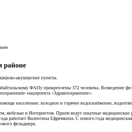
йоне
м районе
дшерско-акушерские пункты.
лабайтальскому ФАПу прикреплены 372 человека. Возведение фе
воохранения» нацпроекта «Здравоохранение».
помощи населению: холодное и горячее водоснабжение, водоотве
, мебелью и Интернетом. Прием ведут опытные медицинские ра
ода работает Валентина Ефремкина. С нового года медицинская
ового фельдшера.