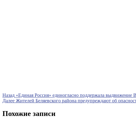
Навигация
Предыдущая
Назад
«Единая Россия» единогласно поддержала выдвижение В
запись
Следующая
Далее
Жителей Беляевского района предупреждают об опасност
по
запись
записям
Похожие записи