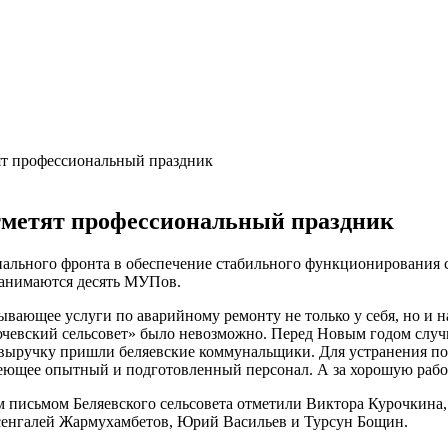
ят профессиональный праздник
тметят профессиональный праздник
ального фронта в обеспечение стабильного функционирования с
занимаются десять МУПов.
ающее услуги по аварийному ремонту не только у себя, но и на
евский сельсовет» было невозможно. Перед Новым годом случила
на выручку пришли беляевские коммунальщики. Для устранения 
ющее опытный и подготовленный персонал. А за хорошую работу
 письмом Беляевского сельсовета отметили Виктора Курочкина,
енгалей Жармухамбетов, Юрий Васильев и Турсун Бощин.