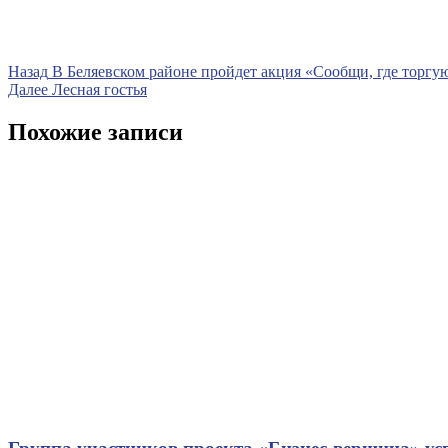
Навигация
Предыдущая
Назад
В Беляевском районе пройдет акция «Сообщи, где торгу
запись
Следующая
Далее
Лесная гостья
по
запись
записям
Похожие записи