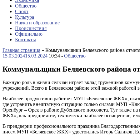
Экономика
Общество
Спорт
Культура
Наука и образование
Происшествия
Официально
Контакты
Главная страница
»
Коммунальщики Беляевского района отмет
15.03.2024
15.03.2024
10:34 -
Общество
Коммунальщики Беляевского района о
Важную роль в жизни сельчан играет вклад тружеников коммун
учреждений. Всего в Беляевском районе этой важной работой 
Наиболее продуктивно работает МУП «Беляевское ЖКХ», оказыв
где устранить внештатную ситуацию только силами МУП «Ключ
Оренбург – Орск в районе Дубенского поссовета. Тут также 
ЖКХ», как предприятие, технически наиболее оснащенное, име
В преддверии профессионального праздника Благодарственным
писем МУП «Беляевское ЖКХ» удостоились Игорь Саликов, Ес