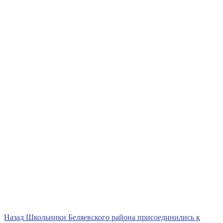
Навигация
Предыдущая
Назад
Школьники Беляевского района присоединились к