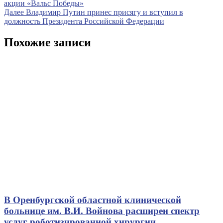
запись
акции «Вальс Победы»
по
Следующая
Далее
Владимир Путин принес присягу и вступил в
записям
запись
должность Президента Российской Федерации
Похожие записи
В Оренбургской областной клинической
больнице им. В.И. Войнова расширен спектр
услуг роботизированной хирургии