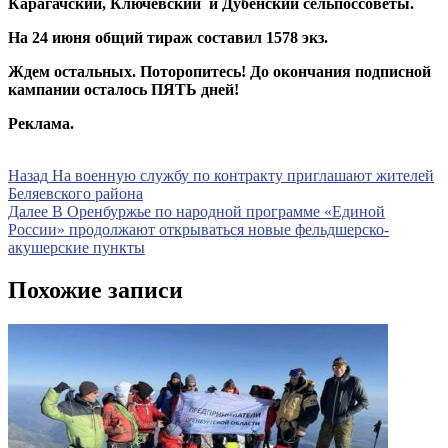
Карагачский, Ключевский и Дубенский сельпоссоветы.
На 24 июня общий тираж составил 1578 экз.
Ждем остальных. Поторопитесь! До окончания подписной
кампании осталось ПЯТЬ дней!
Реклама.
Навигация
Предыдущая
Назад
На военную службу по контракту приглашают жителей
запись
Беляевского района
по
Следующая
Далее
В Оренбуржье по народной программе «Единой
записям
запись
России» продолжают открываться новые фельдшерско-
акушерские пункты
Похожие записи