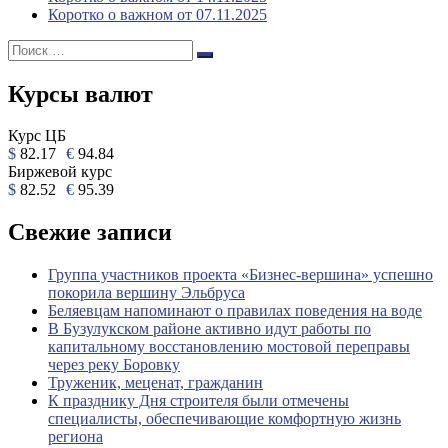
Коротко о важном от 07.11.2025
Поиск:
Поиск
Курсы валют
Курс ЦБ
$
82.17
€
94.84
Биржевой курс
$
82.52
€
95.39
Свежие записи
Группа участников проекта «Бизнес‑вершина» успешно
покорила вершину Эльбруса
Беляевцам напоминают о правилах поведения на воде
В Бузулукском районе активно идут работы по
капитальному восстановлению мостовой переправы
через реку Боровку
Труженик, меценат, гражданин
К празднику Дня строителя были отмечены
специалисты, обеспечивающие комфортную жизнь
региона