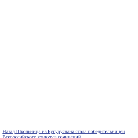
Навигация
Предыдущая
Назад
Школьница из Бугуруслана стала победительницей
запись
Всероссийского конкурса сочинений