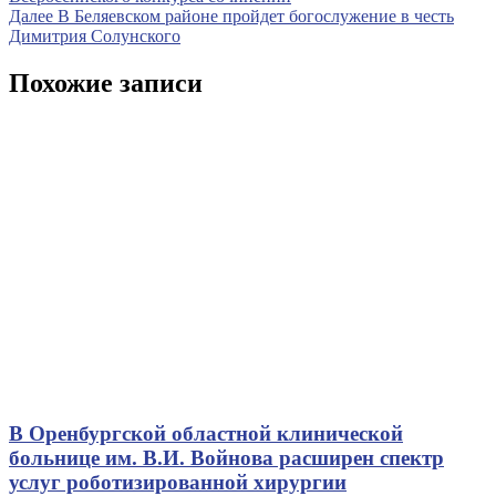
по
Следующая
Далее
В Беляевском районе пройдет богослужение в честь
записям
запись
Димитрия Солунского
Похожие записи
В Оренбургской областной клинической
больнице им. В.И. Войнова расширен спектр
услуг роботизированной хирургии