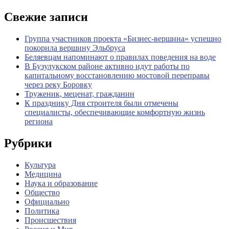
Свежие записи
Группа участников проекта «Бизнес‑вершина» успешно
покорила вершину Эльбруса
Беляевцам напоминают о правилах поведения на воде
В Бузулукском районе активно идут работы по
капитальному восстановлению мостовой переправы
через реку Боровку
Труженик, меценат, гражданин
К празднику Дня строителя были отмечены
специалисты, обеспечивающие комфортную жизнь
региона
Рубрики
Культура
Медицина
Наука и образование
Общество
Официально
Политика
Происшествия