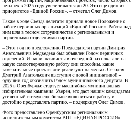
программы партии, национальных проектов, число которых с
четырех в 2025 году увеличивается до 20. Это еще один из
приоритетов «Единой России», – отметил Олег Димов.
Также в ходе Съезда делегаты приняли новое Положение о
работе первичных организаций «Единой России». Работа над
ним шла в тесном сотрудничестве с региональными и
первичными отделениями партии.
– Этот год по предложению Председателя партии Дмитрия
Анатольевича Медведева был объявлен Годом первичных
отделений. И наши активисты в очередной раз показали на
какую самоотверженную работу они способны, какие
замечательные проекты они реализуют на местах. Сегодня
Дмитрий Анатольевич выступил с новой инициативой –
будущий год обозначить Годом муниципального депутата. В
2025 в Оренбуржье стартует масштабная муниципальная
избирательная кампания. Уверен, это даст нашим кандидатам
усиленный стимул еще больше включиться в работу и
достойно представлять партию, – подчеркнул Олег Димов.
Фото предоставлено Оренбургским региональным
исполнительным комитетом ВПП «ЕДИНАЯ РОССИЯ».