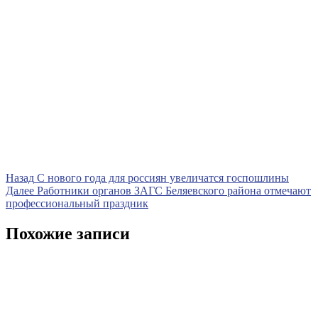
Навигация
Предыдущая
Назад
С нового года для россиян увеличатся госпошлины
запись
Следующая
Далее
Работники органов ЗАГС Беляевского района отмечают
по
запись
профессиональный праздник
записям
Похожие записи