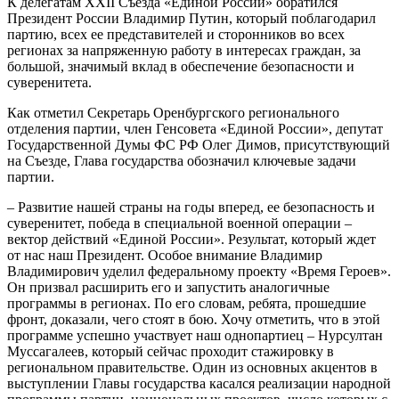
К делегатам XXII Съезда «Единой России» обратился
Президент России Владимир Путин, который поблагодарил
партию, всех ее представителей и сторонников во всех
регионах за напряженную работу в интересах граждан, за
большой, значимый вклад в обеспечение безопасности и
суверенитета.
Как отметил Секретарь Оренбургского регионального
отделения партии, член Генсовета «Единой России», депутат
Государственной Думы ФС РФ Олег Димов, присутствующий
на Съезде, Глава государства обозначил ключевые задачи
партии.
– Развитие нашей страны на годы вперед, ее безопасность и
суверенитет, победа в специальной военной операции –
вектор действий «Единой России». Результат, который ждет
от нас наш Президент. Особое внимание Владимир
Владимирович уделил федеральному проекту «Время Героев».
Он призвал расширить его и запустить аналогичные
программы в регионах. По его словам, ребята, прошедшие
фронт, доказали, чего стоят в бою. Хочу отметить, что в этой
программе успешно участвует наш однопартиец – Нурсултан
Муссагалеев, который сейчас проходит стажировку в
региональном правительстве. Один из основных акцентов в
выступлении Главы государства касался реализации народной