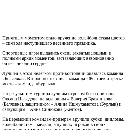
Приятным моментом стало вручение волейболисткам цветов
– символа наступившего весеннего праздника.
Спортивные игры выдались очень захватывающими и
полными ярких моментов, заставляющих взволнованно
биться не одно сердце.
Лучшей в этом нелегком противостоянии оказалась команда
«Беляевка». Второе место заняла команда «Желтое» и третье
место – команда «Бурлык».
По результатам турнира лучшим игроком была признана
Оксана Нефедова, нападающим – Валерия Бражникова
(Беляевка), защитником – Алина Ишмухаметова (Бурлык) и
связующим – Анна Синюкова (Желтое).
На церемонии командам-призерам вручили кубки, дипломы,
волейболистам – медали, а лучших игроков в своих
номинациях отметили грамотами и ценными призами.