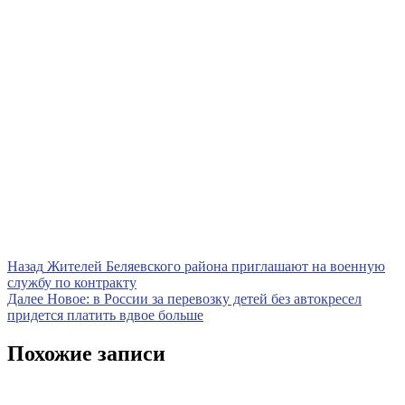
Навигация
Предыдущая
Назад
Жителей Беляевского района приглашают на военную
запись
службу по контракту
по
Следующая
Далее
Новое: в России за перевозку детей без автокресел
записям
запись
придется платить вдвое больше
Похожие записи