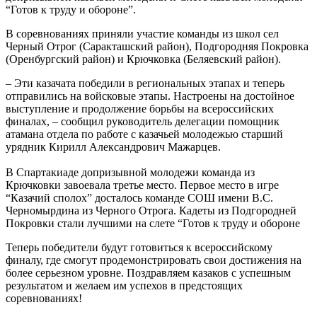
“Готов к труду и обороне”.
В соревнованиях приняли участие команды из школ сел
Черный Отрог (Саракташский район), Подгородняя Покровка
(Оренбургский район) и Крючковка (Беляевский район).
– Эти казачата победили в региональных этапах и теперь
отправились на войсковые этапы. Настроены на достойное
выступление и продолжение борьбы на всероссийских
финалах, – сообщил руководитель делегации помощник
атамана отдела по работе с казачьей молодежью старший
урядник Кирилл Александрович Мажарцев.
В Спартакиаде допризывной молодежи команда из
Крючковки завоевала третье место. Первое место в игре
“Казачий сполох” досталось команде СОШ имени В.С.
Черномырдина из Черного Отрога. Кадеты из Подгородней
Покровки стали лучшими на слете “Готов к труду и обороне
Теперь победители будут готовиться к всероссийскому
финалу, где смогут продемонстрировать свои достижения на
более серьезном уровне. Поздравляем казаков с успешным
результатом и желаем им успехов в предстоящих
соревнованиях!