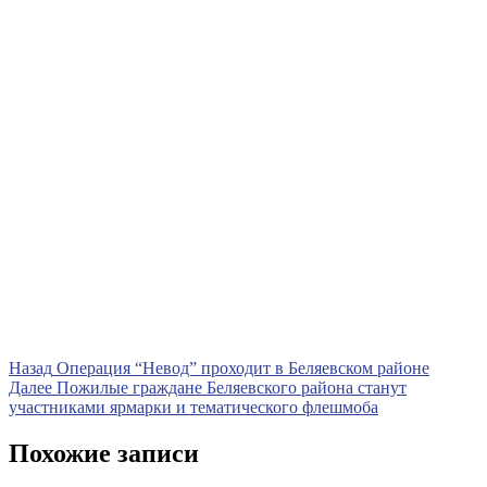
Навигация
Предыдущая
Назад
Операция “Невод” проходит в Беляевском районе
запись
Следующая
Далее
Пожилые граждане Беляевского района станут
по
запись
участниками ярмарки и тематического флешмоба
записям
Похожие записи