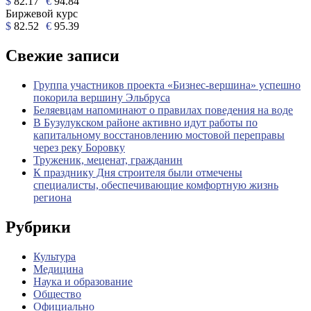
$
82.17
€
94.84
Биржевой курс
$
82.52
€
95.39
Свежие записи
Группа участников проекта «Бизнес‑вершина» успешно
покорила вершину Эльбруса
Беляевцам напоминают о правилах поведения на воде
В Бузулукском районе активно идут работы по
капитальному восстановлению мостовой переправы
через реку Боровку
Труженик, меценат, гражданин
К празднику Дня строителя были отмечены
специалисты, обеспечивающие комфортную жизнь
региона
Рубрики
Культура
Медицина
Наука и образование
Общество
Официально