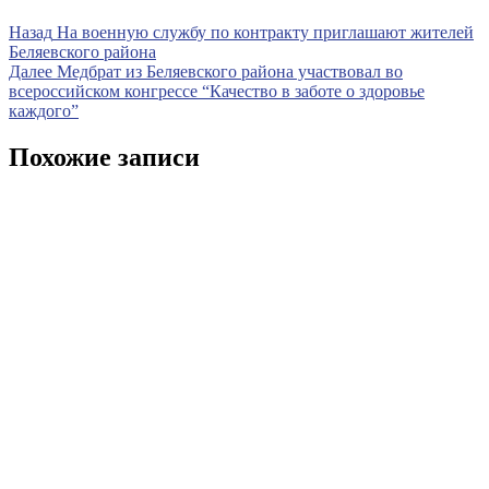
Навигация
Предыдущая
Назад
На военную службу по контракту приглашают жителей
запись
Беляевского района
по
Следующая
Далее
Медбрат из Беляевского района участвовал во
записям
запись
всероссийском конгрессе “Качество в заботе о здоровье
каждого”
Похожие записи