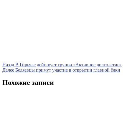
Навигация
Предыдущая
Назад
В Гирьяле действует группа «Активное долголетие»
запись
Следующая
Далее
Беляевцы примут участие в открытии главной ёлки
по
запись
записям
Похожие записи