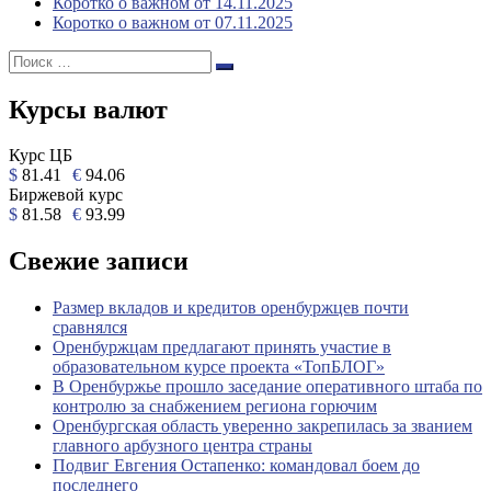
Коротко о важном от 14.11.2025
Коротко о важном от 07.11.2025
Поиск:
Поиск
Курсы валют
Курс ЦБ
$
81.41
€
94.06
Биржевой курс
$
81.58
€
93.99
Свежие записи
Размер вкладов и кредитов оренбуржцев почти
сравнялся
Оренбуржцам предлагают принять участие в
образовательном курсе проекта «ТопБЛОГ»
В Оренбуржье прошло заседание оперативного штаба по
контролю за снабжением региона горючим
Оренбургская область уверенно закрепилась за званием
главного арбузного центра страны
Подвиг Евгения Остапенко: командовал боем до
последнего