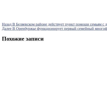
Навигация
Предыдущая
Назад
В Беляевском районе действует пункт помощи семьям с 
запись
Следующая
Далее
В Оренбуржье функционирует первый семейный много
по
запись
записям
Похожие записи