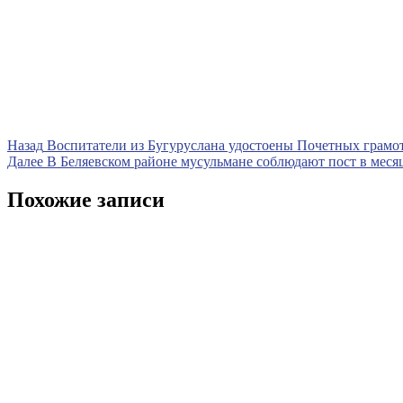
Навигация
Предыдущая
Назад
Воспитатели из Бугуруслана удостоены Почетных грамо
запись
Следующая
Далее
В Беляевском районе мусульмане соблюдают пост в меся
по
запись
записям
Похожие записи