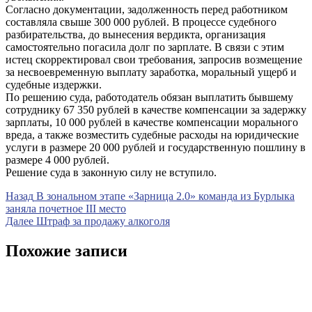
Согласно документации, задолженность перед работником
составляла свыше 300 000 рублей. В процессе судебного
разбирательства, до вынесения вердикта, организация
самостоятельно погасила долг по зарплате. В связи с этим
истец скорректировал свои требования, запросив возмещение
за несвоевременную выплату заработка, моральный ущерб и
судебные издержки.
По решению суда, работодатель обязан выплатить бывшему
сотруднику 67 350 рублей в качестве компенсации за задержку
зарплаты, 10 000 рублей в качестве компенсации морального
вреда, а также возместить судебные расходы на юридические
услуги в размере 20 000 рублей и государственную пошлину в
размере 4 000 рублей.
Решение суда в законную силу не вступило.
Навигация
Предыдущая
Назад
В зональном этапе «Зарница 2.0» команда из Бурлыка
запись
заняла почетное III место
по
Следующая
Далее
Штраф за продажу алкоголя
записям
запись
Похожие записи