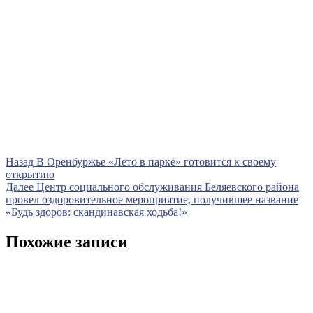
Навигация
Предыдущая
Назад
В Оренбуржье «Лето в парке» готовится к своему
запись
открытию
по
Следующая
Далее
Центр социального обслуживания Беляевского района
записям
запись
провел оздоровительное мероприятие, получившее название
«Будь здоров: скандинавская ходьба!»
Похожие записи