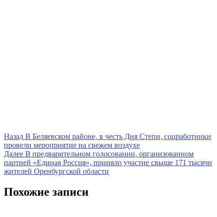
Навигация
Предыдущая
Назад
В Беляевском районе, в честь Дня Степи, соцработники
запись
провели мероприятие на свежем воздухе
по
Следующая
Далее
В предварительном голосовании, организованном
записям
запись
партией «Единая Россия», приняло участие свыше 171 тысячи
жителей Оренбургской области
Похожие записи