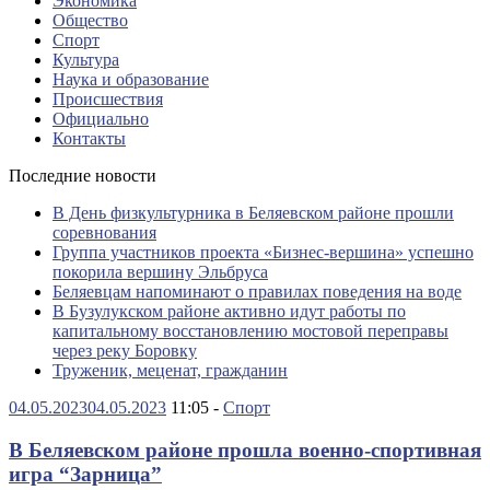
Экономика
Общество
Спорт
Культура
Наука и образование
Происшествия
Официально
Контакты
Последние новости
В День физкультурника в Беляевском районе прошли
соревнования
Группа участников проекта «Бизнес‑вершина» успешно
покорила вершину Эльбруса
Беляевцам напоминают о правилах поведения на воде
В Бузулукском районе активно идут работы по
капитальному восстановлению мостовой переправы
через реку Боровку
Труженик, меценат, гражданин
04.05.2023
04.05.2023
11:05 -
Спорт
В Беляевском районе прошла военно-спортивная
игра “Зарница”