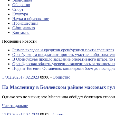
Экономика
Общество
Спорт
Культура
Наука и образование
Происшествия
Официально
Контакты
Последние новости
Размер вкладов и кредитов оренбуржцев почти сравнялся
Оренбуржцам предлагают принять участие в образовате
В Оренбуржье прошло заседание оперативного штаба по 
Оренбургская область уверенно закрепилась за званием г
Подвиг Евгения Остапенко: командовал боем до последн
17.02.2023
17.02.2023
09:06 -
Общество
На Масленицу в Беляевском районе массовых гул
Однако это не значит, что Масленица обойдет беляевцев сторо
Читать дальше
17.02.2023
17.02.2023
09:05 -
Спорт