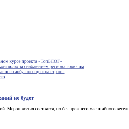
льном курсе проекта «ТопБЛОГ»
контролю за снабжением региона горючим
лавного арбузного центра страны
его
яний не будет
ной. Мероприятия состоятся, но без прежнего масштабного весе