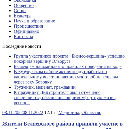
Экономика
Общество
Спорт
Культура
Наука и образование
Происшествия
Официально
Контакты
Последние новости
Группа участников проекта «Бизнес‑вершина» успешно
покорила вершину Эльбруса
Беляевцам напоминают о правилах поведения на воде
В Бузулукском районе активно идут работы по
капитальному восстановлению мостовой переправы
через реку Боровку
Труженик, меценат, гражданин
К празднику Дня строителя были отмечены
специалисты, обеспечивающие комфортную жизнь
региона
08.11.2022
08.11.2022
12:15 -
Медицина
,
Общество
Жители Беляевского района приняли участие в