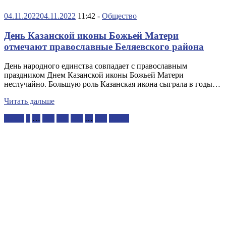
04.11.2022
04.11.2022
11:42 -
Общество
День Казанской иконы Божьей Матери
отмечают православные Беляевского района
День народного единства совпадает с православным
праздником Днем Казанской иконы Божьей Матери
неслучайно. Большую роль Казанская икона сыграла в годы…
Читать дальше
Пагинация
Назад
1
…
394
395
396
…
491
Далее
записей