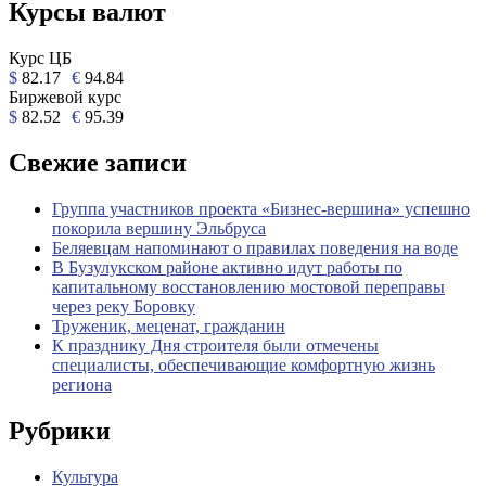
Курсы валют
Курс ЦБ
$
82.17
€
94.84
Биржевой курс
$
82.52
€
95.39
Свежие записи
Группа участников проекта «Бизнес‑вершина» успешно
покорила вершину Эльбруса
Беляевцам напоминают о правилах поведения на воде
В Бузулукском районе активно идут работы по
капитальному восстановлению мостовой переправы
через реку Боровку
Труженик, меценат, гражданин
К празднику Дня строителя были отмечены
специалисты, обеспечивающие комфортную жизнь
региона
Рубрики
Культура