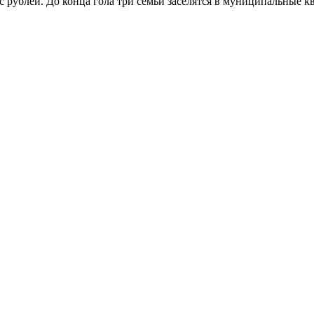
с рублей. До конца гола три семьи заселятся в муниципальные 