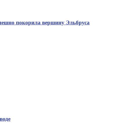
спешно покорила вершину Эльбруса
воде