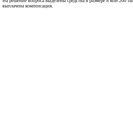
На решение вопроса выделены средства в размере 8 млн 200 ты
выплачена компенсация.