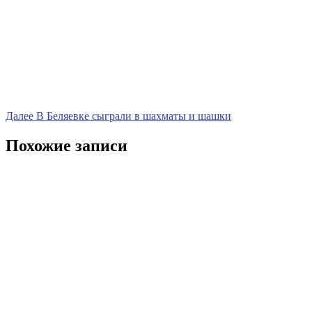
Навигация
Следующая
Далее
В Беляевке сыграли в шахматы и шашки
запись
по
Похожие записи
записям