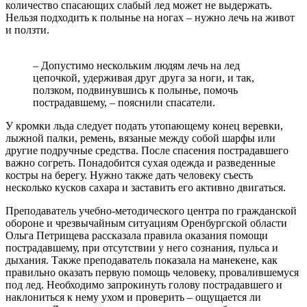
количество спасающих слабый лед может не выдержать.
Нельзя подходить к полынье на ногах – нужно лечь на живот
и ползти.
– Допустимо нескольким людям лечь на лед
цепочкой, удерживая друг друга за ноги, и так,
ползком, подвинувшись к полынье, помочь
пострадавшему, – пояснили спасатели.
У кромки льда следует подать утопающему конец веревки,
лыжной палки, ремень, вязаные между собой шарфы или
другие подручные средства. После спасения пострадавшего
важно согреть. Понадобится сухая одежда и разведенные
костры на берегу. Нужно также дать человеку съесть
несколько кусков сахара и заставить его активно двигаться.
Преподаватель учебно-методического центра по гражданской
обороне и чрезвычайным ситуациям Оренбургской области
Ольга Петрищева рассказала правила оказания помощи
пострадавшему, при отсутствии у него сознания, пульса и
дыхания. Также преподаватель показала на манекене, как
правильно оказать первую помощь человеку, провалившемуся
под лед. Необходимо запрокинуть голову пострадавшего и
наклониться к нему ухом и проверить – ощущается ли