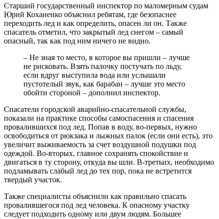
Старший государственный инспектор по маломерным судам
Юрий Коханенко объяснил ребятам, где безопаснее
переходить лед и как определить, опасен ли он. Также
спасатель отметил, что закрытый лед снегом – самый
опасный, так как под ним ничего не видно.
– Не зная то место, в которое вы пришли ­– лучше
не рисковать. Взять палочку постучать по льду,
если вдруг выступила вода или услышали
пустотелый звук, как барабан – лучше это место
обойти стороной – дополнил инспектор.
Спасатели городской аварийно-спасательной службы,
показали на практике способы самоспасения и спасения
провалившихся под лед. Попав в воду, во-первых, нужно
освободиться от рюкзака и лыжных палок (если они есть), это
увеличит выживаемость за счет воздушной подушки под
одеждой. Во-вторых, главное сохранять спокойствие и
двигаться в ту сторону, откуда вы шли. В-третьих, необходимо
подламывать слабый лед до тех пор, пока не встретится
твердый участок.
Также специалисты объяснили как правильно спасать
провалившегося под лед человека. К опасному участку
следует подходить одному или двум людям. Большее