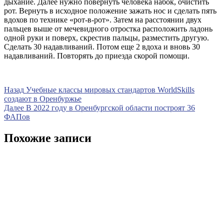
дыхание. Далее нужно повернуть человека набок, очистить
рот. Вернуть в исходное положение зажать нос и сделать пять
вдохов по технике «рот-в-рот». Затем на расстоянии двух
пальцев выше от мечевидного отростка расположить ладонь
одной руки и поверх, скрестив пальцы, разместить другую.
Сделать 30 надавливаний. Потом еще 2 вдоха и вновь 30
надавливаний. Повторять до приезда скорой помощи.
Навигация
Предыдущая
Назад
Учебные классы мировых стандартов WorldSkills
запись
создают в Оренбуржье
по
Следующая
Далее
В 2022 году в Оренбургской области построят 36
записям
запись
ФАПов
Похожие записи