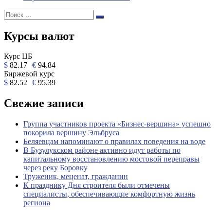
Поиск:
Поиск
Курсы валют
Курс ЦБ
$
82.17
€
94.84
Биржевой курс
$
82.52
€
95.39
Свежие записи
Группа участников проекта «Бизнес‑вершина» успешно
покорила вершину Эльбруса
Беляевцам напоминают о правилах поведения на воде
В Бузулукском районе активно идут работы по
капитальному восстановлению мостовой переправы
через реку Боровку
Труженик, меценат, гражданин
К празднику Дня строителя были отмечены
специалисты, обеспечивающие комфортную жизнь
региона