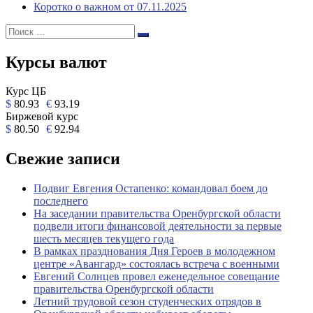
Коротко о важном от 07.11.2025
Поиск:
Поиск
Курсы валют
Курс ЦБ
$
80.93
€
93.19
Биржевой курс
$
80.50
€
92.94
Свежие записи
Подвиг Евгения Остапенко: командовал боем до
последнего
На заседании правительства Оренбургской области
подвели итоги финансовой деятельности за первые
шесть месяцев текущего года
В рамках празднования Дня Героев в молодежном
центре «Авангард» состоялась встреча с военными
Евгений Солнцев провел еженедельное совещание
правительства Оренбургской области
Летний трудовой сезон студенческих отрядов в