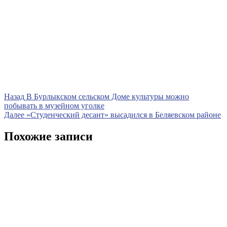
Навигация
Предыдущая
Назад
В Бурлыкском сельском Доме культуры можно
запись
побывать в музейном уголке
по
Следующая
Далее
«Студенческий десант» высадился в Беляевском районе
записям
запись
Похожие записи