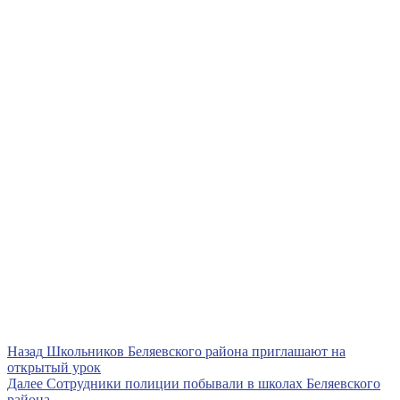
Навигация
Предыдущая
Назад
Школьников Беляевского района приглашают на
запись
открытый урок
по
Следующая
Далее
Сотрудники полиции побывали в школах Беляевского
запись
района