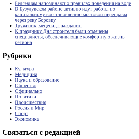
Беляевцам напоминают о правилах поведения на воде
В Бузулукском районе активно идут работы по
капитальному восстановлению мостовой переправы
через реку Боровку
Труженик, меценат, гражданин
К празднику Дня строителя были отмечены
специалисты, обеспечивающие комфортную жизнь
региона
Рубрики
Культура
Медицина
Наука и образование
Общество
Официально
Политика
Происшествия
Россия и Мир
Спорт
Экономика
Связаться с редакцией