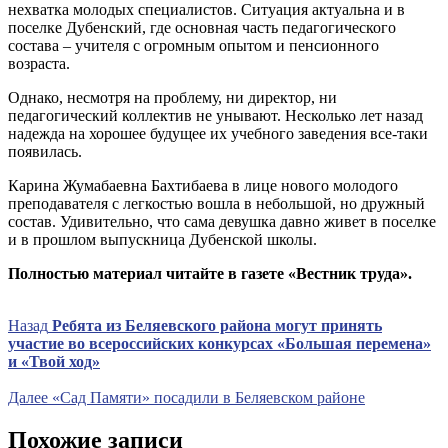
нехватка молодых специалистов. Ситуация актуальна и в
поселке Дубенский, где основная часть педагогического
состава – учителя с огромным опытом и пенсионного
возраста.
Однако, несмотря на проблему, ни директор, ни
педагогический коллектив не унывают. Несколько лет назад
надежда на хорошее будущее их учебного заведения все-таки
появилась.
Карина Жумабаевна Бахтибаева в лице нового молодого
преподавателя с легкостью вошла в небольшой, но дружный
состав. Удивительно, что сама девушка давно живет в поселке
и в прошлом выпускница Дубенской школы.
Полностью материал читайте в газете «Вестник труда».
Навигация
Предыдущая
Назад
Ребята из Беляевского района могут принять
запись
участие во всероссийских конкурсах «Большая перемена»
по
и «Твой ход»
записям
Следующая
Далее
«Сад Памяти» посадили в Беляевском районе
запись
Похожие записи