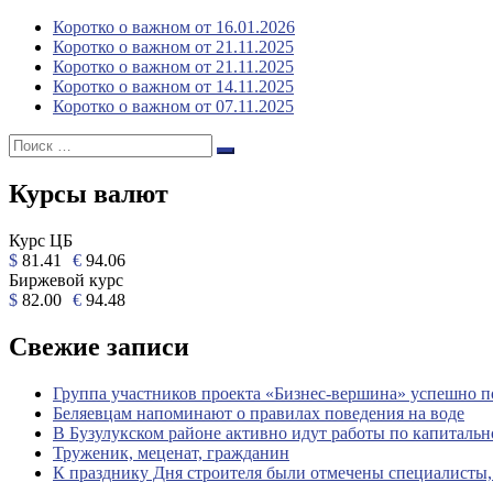
Коротко о важном от 16.01.2026
Коротко о важном от 21.11.2025
Коротко о важном от 21.11.2025
Коротко о важном от 14.11.2025
Коротко о важном от 07.11.2025
Поиск:
Поиск
Курсы валют
Курс ЦБ
$
81.41
€
94.06
Биржевой курс
$
82.00
€
94.48
Свежие записи
Группа участников проекта «Бизнес‑вершина» успешно 
Беляевцам напоминают о правилах поведения на воде
В Бузулукском районе активно идут работы по капиталь
Труженик, меценат, гражданин
К празднику Дня строителя были отмечены специалисты