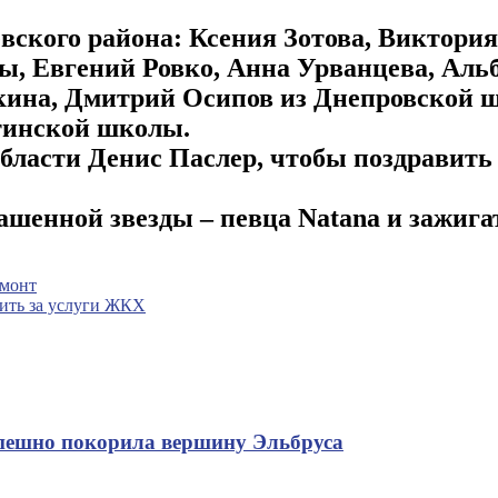
вского района: Ксения Зотова, Виктори
, Евгений Ровко, Анна Урванцева, Альб
на, Дмитрий Осипов из Днепровской шк
тинской школы.
области Денис Паслер, чтобы поздравить
шенной звезды – певца Natanа и зажига
емонт
тить за услуги ЖКХ
спешно покорила вершину Эльбруса