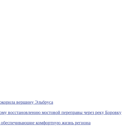
покорила вершину Эльбруса
ному восстановлению мостовой переправы через реку Боровку
, обеспечивающие комфортную жизнь региона