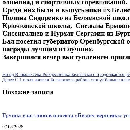
олимпиад и спортивных соревнований.
Среди них были и выпускники из Беляе
Полина Сидоренко из Беляевской школы
Крючковской школы, Снежана Ермошки
Сисенгалиев и Нурхат Сергазин из Бур
Бал посетил губернатор Оренбургской 
награды лучшим из лучших.
Завершился вечер выступлением пригла
Навигация
Предыдущая
Назад
В школе села Рождественка Беляевского продолжается р
запись
Следующая
Далее
С 1 июля жители Беляевского района станут больше пла
по
запись
записям
Похожие записи
Группа участников проекта «Бизнес‑вершина» у
07.08.2026