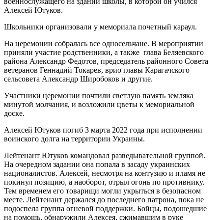
военнослужащего на здании школы, в которой он учился
Алексей Ютуков.
Школьники организовали у мемориала почетный караул.
На церемонии собралась все односельчане. В мероприятии
приняли участие родственники, а также глава Беляевского
района Александр Федотов, председатель районного Совета
ветеранов Геннадий Токарев, врио главы Карагачского
сельсовета Александр Широбоков и другие.
Участники церемонии почтили светлую память земляка
минутой молчания, и возложили цветы к мемориальной
доске.
Алексей Ютуков погиб 3 марта 2022 года при исполнении
воинского долга на территории Украины.
Лейтенант Ютуков командовал разведывательной группой.
На очередном задании она попала в засаду украинских
националистов. Алексей, несмотря на контузию и пламя не
покинул позицию, а наоборот, отрыл огонь по противнику.
Тем временем его товарищи могли укрыться в безопасном
месте. Лейтенант держался до последнего патрона, пока не
подоспела группа огневой поддержки. Бойцы, подошедшие
на помощь, обнаружили Алексея, сжимавшим в руке