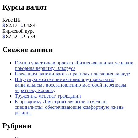
Курсы валют
Курс ЦБ
$
82.17
€
94.84
Биржевой курс
$
82.52
€
95.39
Свежие записи
Группа участников проекта «Бизнес‑вершина» успешно
покорила вершину Эльбруса
Беляевцам напоминают о правилах поведения на воде
В Бузулукском районе активно идут работы по
капитальному восстановлению мостовой переправы
через реку Боровку
Труженик, меценат, гражданин
К празднику Дня строителя были отмечены
специалисты, обеспечивающие комфортную жизнь
региона
Рубрики