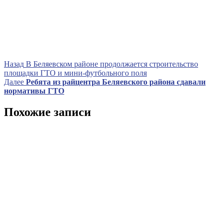
Навигация
Предыдущая
Назад
В Беляевском районе продолжается строительство
запись
площадки ГТО и мини-футбольного поля
по
Следующая
Далее
Ребята из райцентра Беляевского района сдавали
записям
запись
нормативы ГТО
Похожие записи