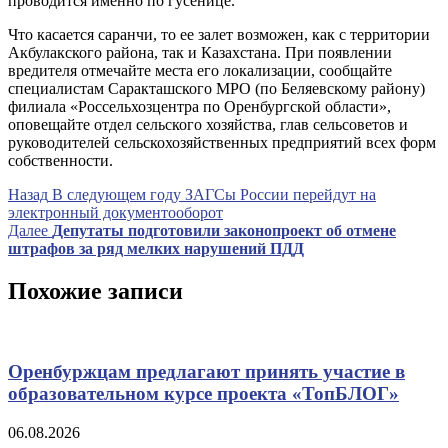
проводится именно по гусенице.
Что касается саранчи, то ее залет возможен, как с территории
Акбулакского района, так и Казахстана. При появлении
вредителя отмечайте места его локализации, сообщайте
специалистам Саракташского МРО (по Беляевскому району)
филиала «Россельхозцентра по Оренбургской области»,
оповещайте отдел сельского хозяйства, глав сельсоветов и
руководителей сельскохозяйственных предприятий всех форм
собственности.
Навигация
Предыдущая
Назад
В следующем году ЗАГСы России перейдут на
запись
электронный документооборот
по
Следующая
Далее
Депутаты подготовили законопроект об отмене
записям
запись
штрафов за ряд мелких нарушений ПДД
Похожие записи
Оренбуржцам предлагают принять участие в
образовательном курсе проекта «ТопБЛОГ»
06.08.2026