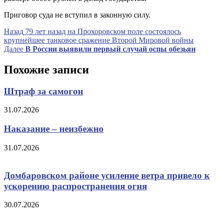
Приговор суда не вступил в законную силу.
Навигация
Предыдущая
Назад
79 лет назад на Прохоровском поле состоялось
запись
крупнейшее танковое сражение Второй Мировой войны
по
Следующая
Далее
В России выявили первый случай оспы обезьян
записям
запись
Похожие записи
Штраф за самогон
31.07.2026
Наказание – неизбежно
31.07.2026
Домбаровском районе усиление ветра привело к
ускорению распространения огня
30.07.2026