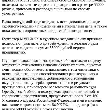
директора МУП ЖКХ, используя свое служебное положение,
похитила денежные средства предприятия в размере 55000
рублей, присвоив и распорядившись ими по своему
усмотрению.
Вина подсудимой подтвердилась исследованными в ходе
судебного заседания письменными материалами дела, а также
показаниями опрошенных свидетелей и потерпевшего.
Бухгалтер МУП ЖКХ в судебном заседании вину признала
полностью, указав, что до возбуждения уголовного дела
денежные средства в сумме 55000 рублей вернула
предприятию.
С учетом изложенного, конкретных обстоятельств по делу,
отсутствие отягчающих наказание обстоятельств, с учетом
смягчающих обстоятельств наказание, в том числе явки с
повинной, активного способствования расследованию и
раскрытию преступления, добровольного возмещения
имущественного ущерба, причиненного в результате
преступления, приговором Беляевского районного суда
Оренбургской области подсудимая признана виновной в
совершении преступления, предусмотренного ч.3 ст. 160
Уголовного кодекса Российской Федерации и ей назначено
наказание с применением ст. 64 УК РФ, в виде штрафа в
размере 50000 рублей в доход государства.