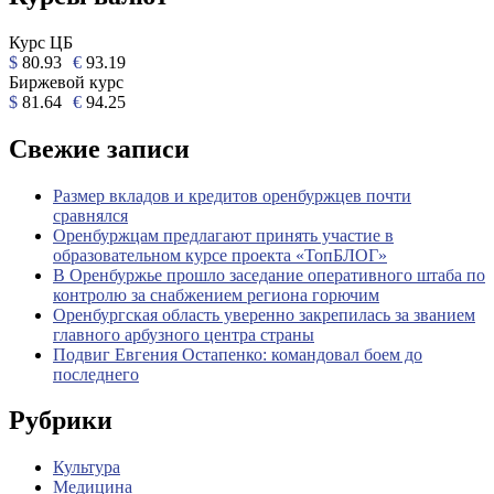
Курс ЦБ
$
80.93
€
93.19
Биржевой курс
$
81.64
€
94.25
Свежие записи
Размер вкладов и кредитов оренбуржцев почти
сравнялся
Оренбуржцам предлагают принять участие в
образовательном курсе проекта «ТопБЛОГ»
В Оренбуржье прошло заседание оперативного штаба по
контролю за снабжением региона горючим
Оренбургская область уверенно закрепилась за званием
главного арбузного центра страны
Подвиг Евгения Остапенко: командовал боем до
последнего
Рубрики
Культура
Медицина