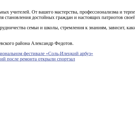
ных учителей. От вашего мастерства, профессионализма и терпе
ля становления достойных граждан и настоящих патриотов свое
трудничества семьи и школы, стремления к знаниям, зависит, ка
евского района Александр Федотов.
гиональном фестивале «Соль-Илецкий арбуз»
ний после ремонта открыли спортзал