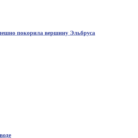
спешно покорила вершину Эльбруса
воде