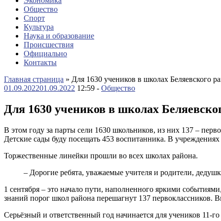
Экономика
Общество
Спорт
Культура
Наука и образование
Происшествия
Официально
Контакты
Главная страница
»
Для 1630 учеников в школах Беляевского р
01.09.2022
01.09.2022
12:59 -
Общество
Для 1630 учеников в школах Беляевско
В этом году за парты сели 1630 школьников, из них 137 – перв
Детские сады буду посещать 453 воспитанника. В учреждениях д
Торжественные линейки прошли во всех школах района.
– Дорогие ребята, уважаемые учителя и родители, дедуш
1 сентября – это начало пути, наполненного яркими событиям
знаний порог школ района перешагнут 137 первоклассников. В
Серьёзный и ответственный год начинается для учеников 11-го