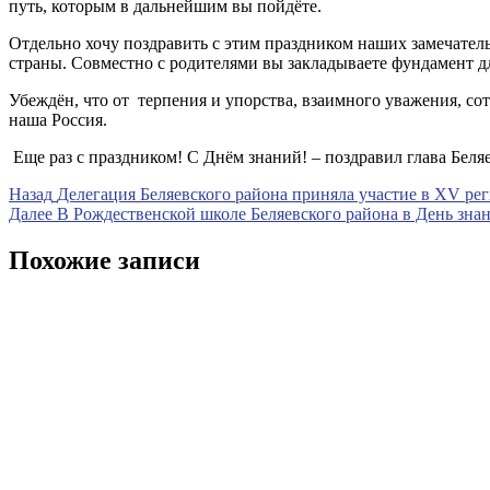
путь, которым в дальнейшим вы пойдёте.
Отдельно хочу поздравить с этим праздником наших замечатель
страны. Совместно с родителями вы закладываете фундамент д
Убеждён, что от терпения и упорства, взаимного уважения, со
наша Россия.
Еще раз с праздником! С Днём знаний! – поздравил глава Беля
Навигация
Предыдущая
Назад
Делегация Беляевского района приняла участие в XV ре
запись
Следующая
Далее
В Рождественской школе Беляевского района в День зна
по
запись
записям
Похожие записи