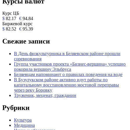
Курсы валют
Курс ЦБ
$
82.17
€
94.84
Биржевой курс
$
82.52
€
95.39
Свежие записи
В День физкультурника в Беляевском районе прошли
соревнования
Группа участников проекта «Бизнес‑вершина» успешно
покорила вершину Эльбруса
Беляевцам напоминают о правилах поведения на воде
В Бузулукском районе активно идут работы по
капитальному восстановлению мостовой переправы
через реку Боровку
Труженик, меценат, гражданин
Рубрики
Культура
Медицина