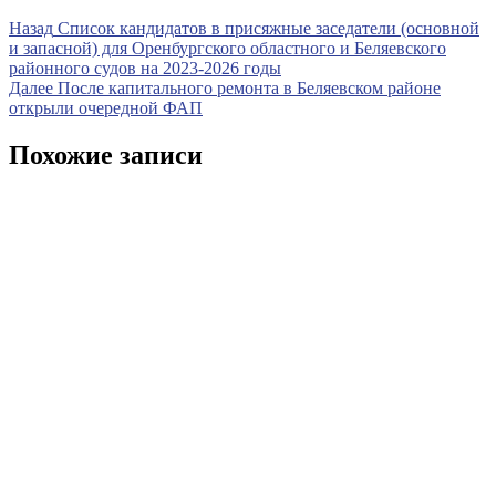
Навигация
Предыдущая
Назад
Список кандидатов в присяжные заседатели (основной
запись
и запасной) для Оренбургского областного и Беляевского
по
районного судов на 2023-2026 годы
записям
Следующая
Далее
После капитального ремонта в Беляевском районе
запись
открыли очередной ФАП
Похожие записи