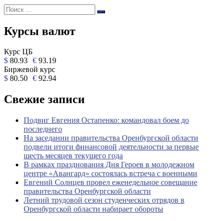
Поиск:
Поиск
Курсы валют
Курс ЦБ
$
80.93
€
93.19
Биржевой курс
$
80.50
€
92.94
Свежие записи
Подвиг Евгения Остапенко: командовал боем до
последнего
На заседании правительства Оренбургской области
подвели итоги финансовой деятельности за первые
шесть месяцев текущего года
В рамках празднования Дня Героев в молодежном
центре «Авангард» состоялась встреча с военными
Евгений Солнцев провел еженедельное совещание
правительства Оренбургской области
Летний трудовой сезон студенческих отрядов в
Оренбургской области набирает обороты