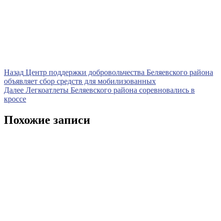
Навигация
Предыдущая
Назад
Центр поддержки добровольчества Беляевского района
запись
объявляет сбор средств для мобилизованных
по
Следующая
Далее
Легкоатлеты Беляевского района соревновались в
записям
запись
кроссе
Похожие записи