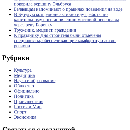
покорила вершину Эльбруса
Беляевцам напоминают о правилах поведения на воде
В Бузулукском районе активно идут работы по
капитальному восстановлению мостовой переправы
через реку Боровку
Труженик, меценат, гражданин
К празднику Дня строителя были отмечены
специалисты, обеспечивающие комфортную жизнь
региона
Рубрики
Культура
Медицина
Наука и образование
Общество
Официально
Политика
Происшествия
Россия и Мир
Спорт
Экономика
Связаться с редакцией