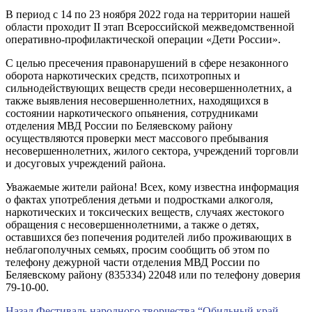
В период с 14 по 23 ноября 2022 года на территории нашей
области проходит II этап Всероссийской межведомственной
оперативно-профилактической операции «Дети России».
С целью пресечения правонарушений в сфере незаконного
оборота наркотических средств, психотропных и
сильнодействующих веществ среди несовершеннолетних, а
также выявления несовершеннолетних, находящихся в
состоянии наркотического опьянения, сотрудниками
отделения МВД России по Беляевскому району
осуществляются проверки мест массового пребывания
несовершеннолетних, жилого сектора, учреждений торговли
и досуговых учреждений района.
Уважаемые жители района! Всех, кому известна информация
о фактах употребления детьми и подростками алкоголя,
наркотических и токсических веществ, случаях жестокого
обращения с несовершеннолетними, а также о детях,
оставшихся без попечения родителей либо проживающих в
неблагополучных семьях, просим сообщить об этом по
телефону дежурной части отделения МВД России по
Беляевскому району (835334) 22048 или по телефону доверия
79-10-00.
Предыдущая
Назад
Фестиваль народного творчества “Обильный край