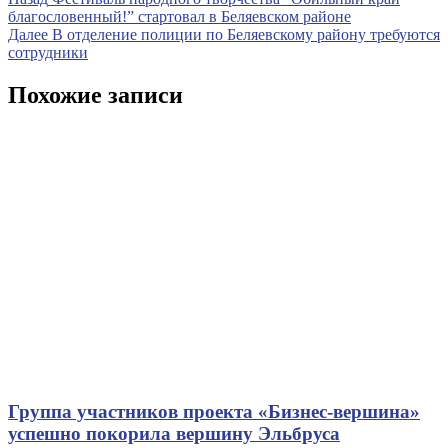
Навигация
запись
благословенный!” стартовал в Беляевском районе
по
Следующая
Далее
В отделение полиции по Беляевскому району требуются
записям
запись
сотрудники
Похожие записи
Группа участников проекта «Бизнес‑вершина»
успешно покорила вершину Эльбруса