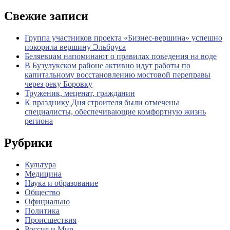
Свежие записи
Группа участников проекта «Бизнес‑вершина» успешно
покорила вершину Эльбруса
Беляевцам напоминают о правилах поведения на воде
В Бузулукском районе активно идут работы по
капитальному восстановлению мостовой переправы
через реку Боровку
Труженик, меценат, гражданин
К празднику Дня строителя были отмечены
специалисты, обеспечивающие комфортную жизнь
региона
Рубрики
Культура
Медицина
Наука и образование
Общество
Официально
Политика
Происшествия
Россия и Мир