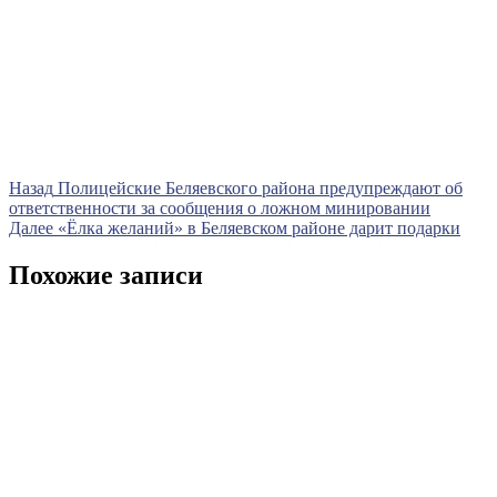
Навигация
Предыдущая
Назад
Полицейские Беляевского района предупреждают об
запись
ответственности за сообщения о ложном минировании
по
Следующая
Далее
«Ёлка желаний» в Беляевском районе дарит подарки
записям
запись
Похожие записи