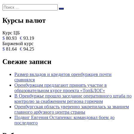
Поиск:
Поиск
Курсы валют
Курс ЦБ
$
80.93
€
93.19
Биржевой курс
$
81.64
€
94.25
Свежие записи
Размер вкладов и кредитов оренбуржцев почти
сравнялся
Оренбуржцам предлагают принять участие в
образовательном курсе проекта «ТопБЛОГ»
В Оренбуржье прошло заседание оперативного штаба по
контролю за снабжением региона горючим
Оренбургская область уверенно закрепилась за званием
главного арбузного центра страны
Подвиг Евгения Остапенко: командовал боем до
последнего